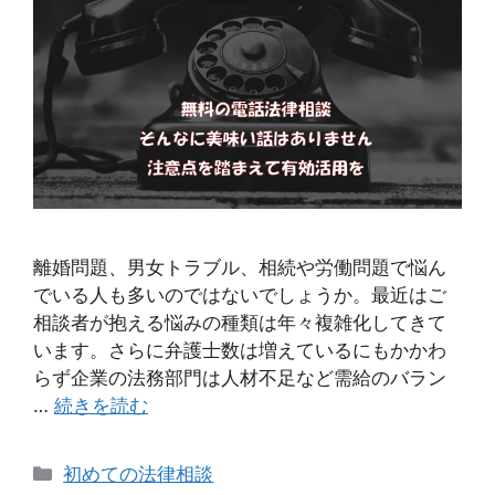
離婚問題、男女トラブル、相続や労働問題で悩ん
でいる人も多いのではないでしょうか。最近はご
相談者が抱える悩みの種類は年々複雑化してきて
います。さらに弁護士数は増えているにもかかわ
らず企業の法務部門は人材不足など需給のバラン
…
続きを読む
カ
初めての法律相談