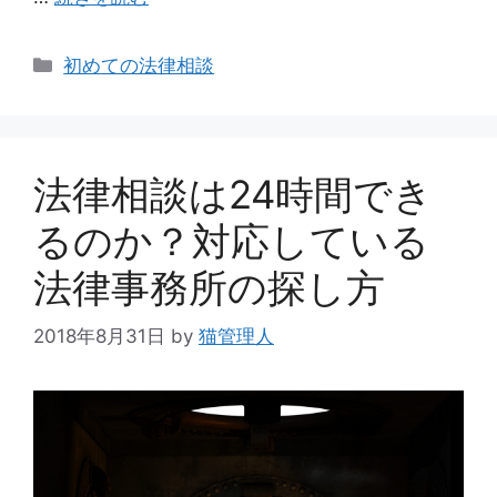
カ
初めての法律相談
テ
ゴ
リ
ー
法律相談は24時間でき
るのか？対応している
法律事務所の探し方
2018年8月31日
by
猫管理人