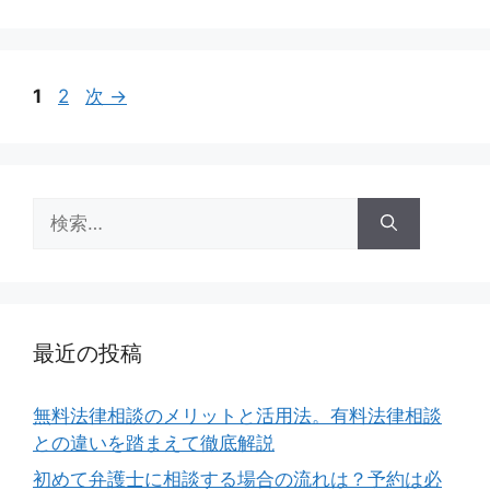
テ
ゴ
リ
ー
ペ
ペ
1
2
次
→
ー
ー
ジ
ジ
検
索:
最近の投稿
無料法律相談のメリットと活用法。有料法律相談
との違いを踏まえて徹底解説
初めて弁護士に相談する場合の流れは？予約は必