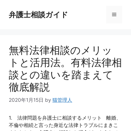
コ
ン
弁護士相談ガイド
メ
テ
ン
ニ
ツ
へ
無料法律相談のメリッ
ス
ュ
キ
トと活用法。有料法律相
ッ
ー
プ
談との違いを踏まえて
徹底解説
2020年1月15日
by
猫管理人
1. 法律問題を弁護士に相談するメリット 離婚、
不倫や相続と言った身近な法律トラブルにまきこ