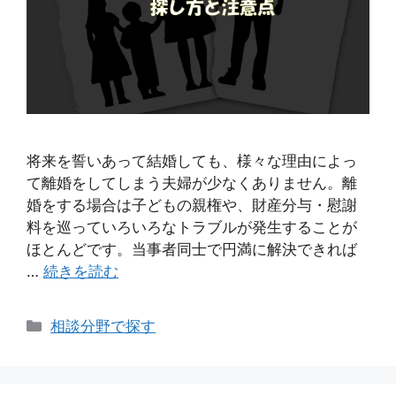
将来を誓いあって結婚しても、様々な理由によっ
て離婚をしてしまう夫婦が少なくありません。離
婚をする場合は子どもの親権や、財産分与・慰謝
料を巡っていろいろなトラブルが発生することが
ほとんどです。当事者同士で円満に解決できれば
…
続きを読む
カ
相談分野で探す
テ
ゴ
リ