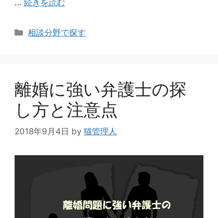
…
続きを読む
カ
相談分野で探す
テ
ゴ
リ
ー
離婚に強い弁護士の探
し方と注意点
2018年9月4日
by
猫管理人