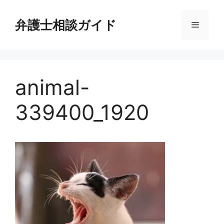
コ
ン
弁護士相談ガイド
メ
テ
ン
ニ
ツ
へ
animal-
ス
ュ
キ
339400_1920
ッ
ー
プ